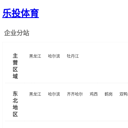
乐投体育
企业分站
主
黑龙江
哈尔滨
牡丹江
营
区
域
东
黑龙江
哈尔滨
齐齐哈尔
鸡西
鹤岗
双鸭
北
地
区