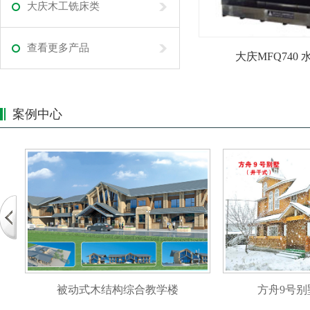
大庆木工铣床类
查看更多产品
大庆MFQ740
案例中心
被动式木结构综合教学楼
方舟9号