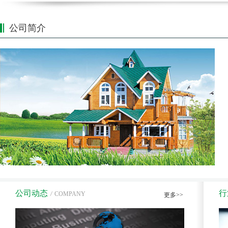
公司简介
公司动态
行
/
COMPANY
更多>>