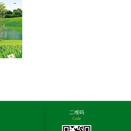
二维码
Code