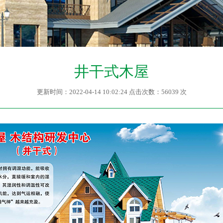
井干式木屋
更新时间：2022-04-14 10:02:24 点击次数：56039 次