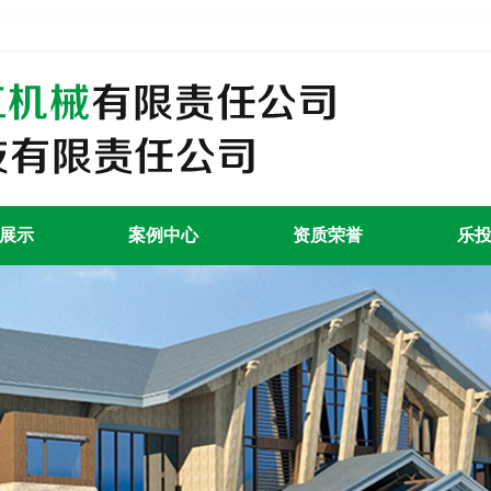
展示
案例中心
资质荣誉
乐