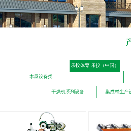
乐投体育-乐投（中国）
木屋设备类
一站式服务平台
干燥机系列设备
集成材生产