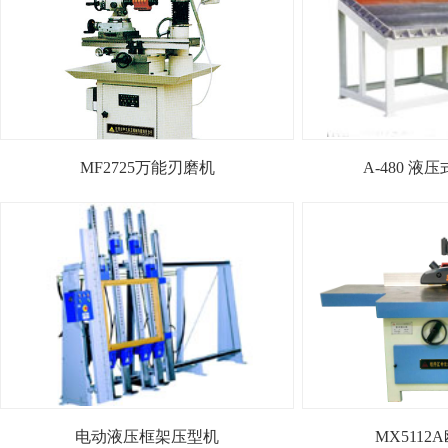
MF2725万能刃磨机
A-480 
电动液压框架压型机
MX511