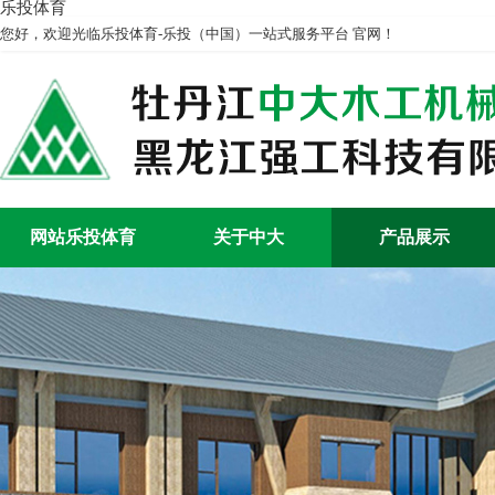
乐投体育
您好，欢迎光临乐投体育-乐投（中国）一站式服务平台 官网！
网站乐投体育
关于中大
产品展示