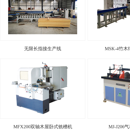
无限长指接生产线
MSK-4竹
MFX200双轴木屋卧式铣槽机
MJ-J20