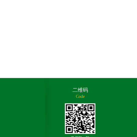
二维码
Code