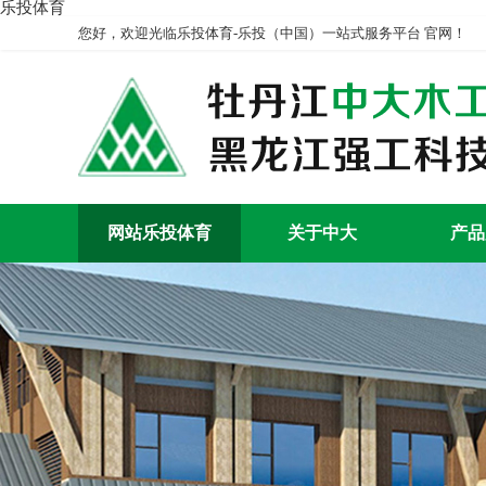
乐投体育
您好，欢迎光临乐投体育-乐投（中国）一站式服务平台 官网！
网站乐投体育
关于中大
产品