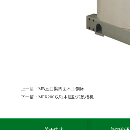
上一篇：
MB直曲梁四面木工刨床
下一篇：
MFX200双轴木屋卧式铣槽机
关于中大
新闻资讯