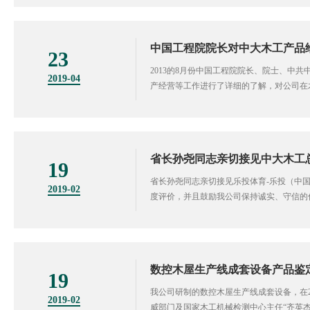
中国工程院院长对中大木工产品
23
2013的8月份中国工程院院长、院士、中
2019-04
产经营等工作进行了详细的了解，对公司在
省长孙尧同志亲切接见中大木工
19
省长孙尧同志亲切接见乐投体育-乐投（中
2019-02
度评价，并且鼓励我公司保持诚实、守信的
数控木屋生产线成套设备产品鉴
19
我公司研制的数控木屋生产线成套设备，在2
2019-02
威部门及国家木工机械检测中心主任“齐英杰