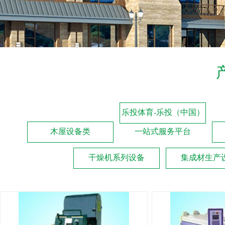
乐投体育-乐投（中国）
木屋设备类
一站式服务平台
干燥机系列设备
集成材生产