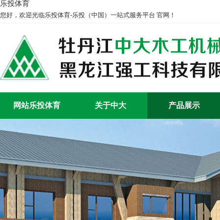
乐投体育
您好，欢迎光临乐投体育-乐投（中国）一站式服务平台 官网！
网站乐投体育
关于中大
产品展示