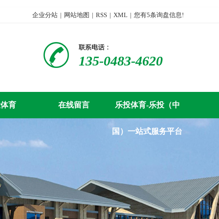
企业分站
|
网站地图
|
RSS
|
XML
|
您有
5
条询盘信息!
135-0483-4620
投体育
在线留言
乐投体育-乐投（中
国）一站式服务平台