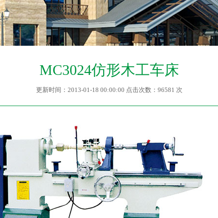
MC3024仿形木工车床
更新时间：2013-01-18 00:00:00 点击次数：96581 次