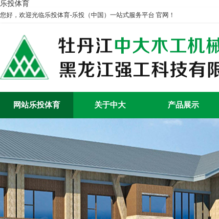
乐投体育
您好，欢迎光临乐投体育-乐投（中国）一站式服务平台 官网！
网站乐投体育
关于中大
产品展示