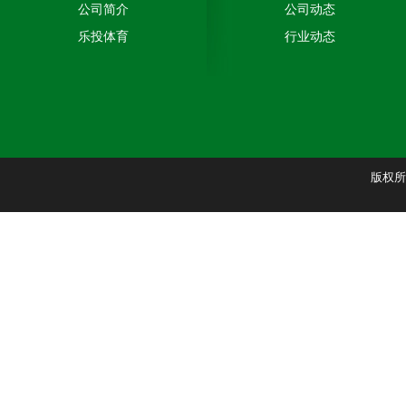
公司简介
公司动态
乐投体育
行业动态
版权所