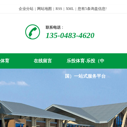
企业分站
|
网站地图
|
RSS
|
XML
|
您有
5
条询盘信息!
135-0483-4620
投体育
在线留言
乐投体育-乐投（中
国）一站式服务平台