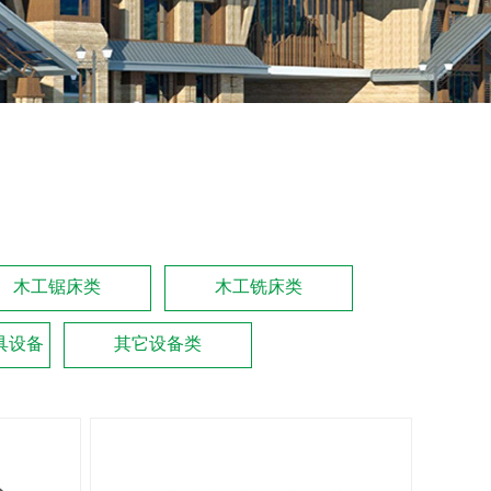
木工锯床类
木工铣床类
具设备
其它设备类