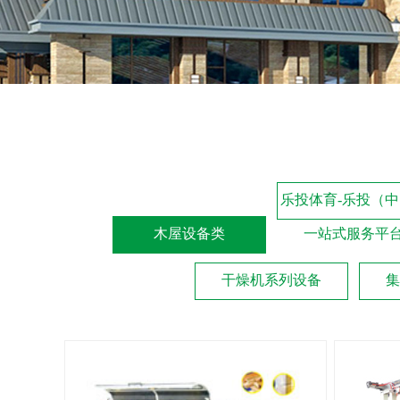
乐投体育-乐投（
木屋设备类
一站式服务平
干燥机系列设备
集