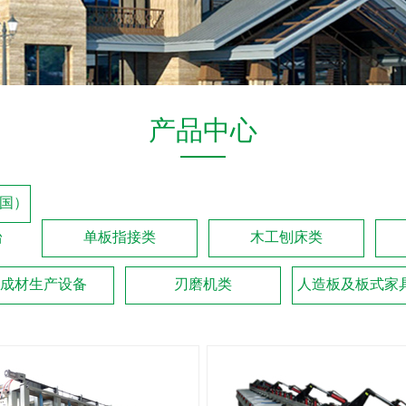
产品中心
中国）
台
单板指接类
木工刨床类
成材生产设备
刃磨机类
人造板及板式家