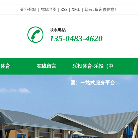
企业分站
|
网站地图
|
RSS
|
XML
|
您有
5
条询盘信息!
135-0483-4620
投体育
在线留言
乐投体育-乐投（中
国）一站式服务平台