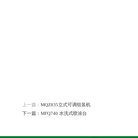
上一篇：
MQZ835立式可调组装机
下一篇：
MFQ740 水洗式喷涂台