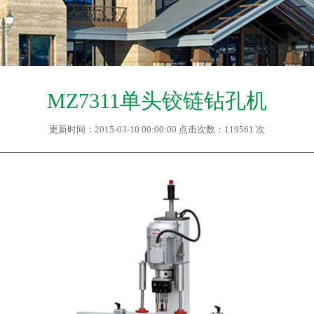
MZ7311单头铰链钻孔机
更新时间：2015-03-10 00:00:00 点击次数：119561 次