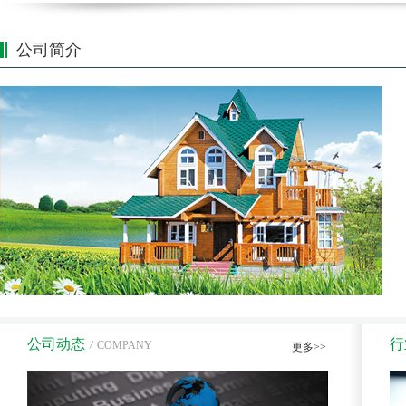
公司简介
公司动态
行
/
COMPANY
更多>>