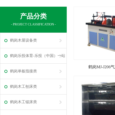
产品分类
- PROJECT CLASSIFICATION -
鹤岗木屋设备类
鹤岗乐投体育-乐投（中国）一站
鹤岗MJ-J20
式服务平台
鹤岗单板指接类
鹤岗木工刨床类
鹤岗木工锯床类