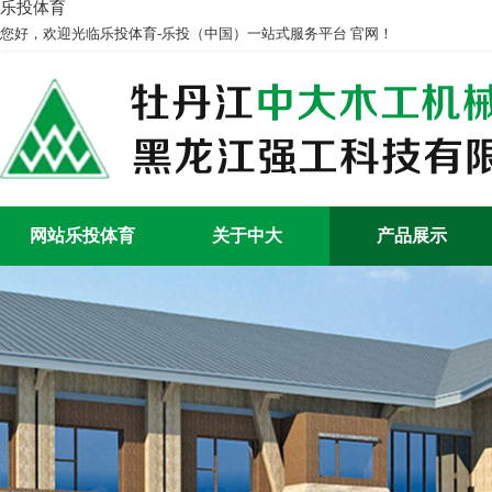
乐投体育
您好，欢迎光临乐投体育-乐投（中国）一站式服务平台 官网！
网站乐投体育
关于中大
产品展示