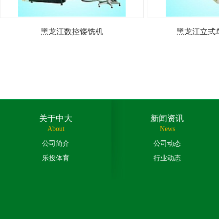
黑龙江数控镂铣机
黑龙江立式
关于中大
新闻资讯
About
News
公司简介
公司动态
乐投体育
行业动态