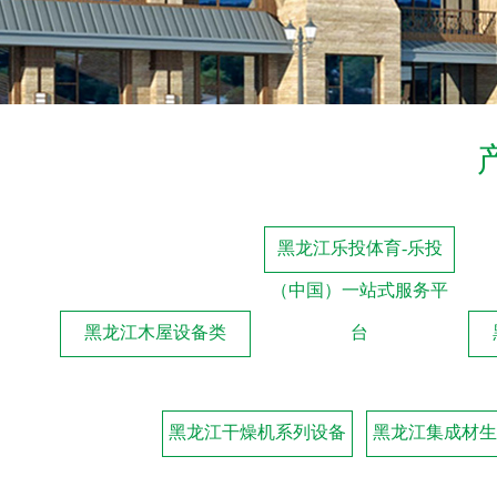
黑龙江乐投体育-乐投
（中国）一站式服务平
黑龙江木屋设备类
台
黑龙江干燥机系列设备
黑龙江集成材生