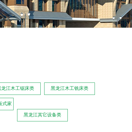
黑龙江木工锯床类
黑龙江木工铣床类
板式家
黑龙江其它设备类