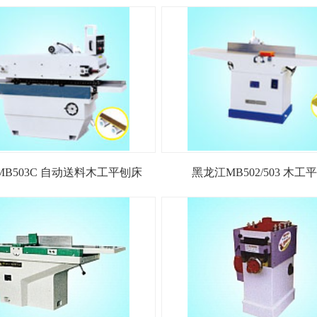
B503C 自动送料木工平刨床
黑龙江MB502/503 木工