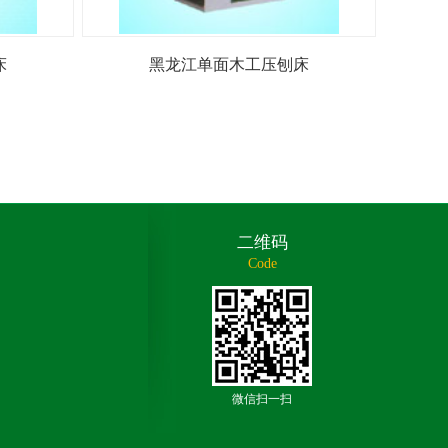
床
黑龙江单面木工压刨床
二维码
Code
微信扫一扫