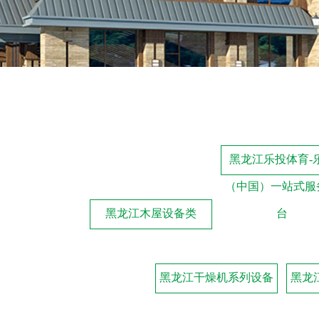
黑龙江乐投体育-
（中国）一站式服
黑龙江木屋设备类
台
黑龙江干燥机系列设备
黑龙