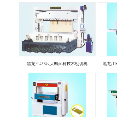
黑龙江4*8尺大幅面科技木刨切机
黑龙江M