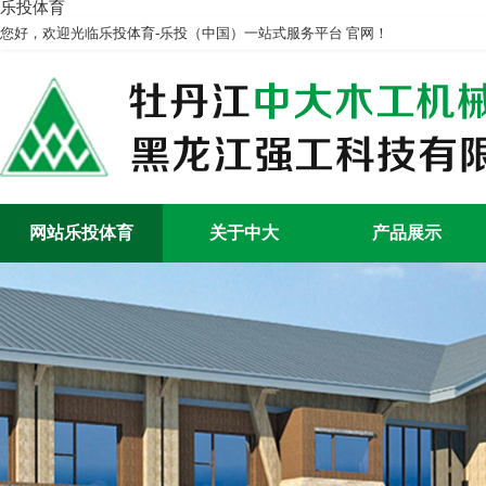
乐投体育
您好，欢迎光临乐投体育-乐投（中国）一站式服务平台 官网！
网站乐投体育
关于中大
产品展示