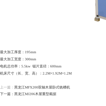
最大加工厚度：195mm
最大加工宽度：300mm
电机总功率：5.5kw 锯片直径：600mm
机床尺寸（长、宽、高）：2.2M×1.92M×1.2M
上一篇：
黑龙江MFX200双轴木屋卧式铣槽机
下一篇：
黑龙江MJ206木屋重型截据