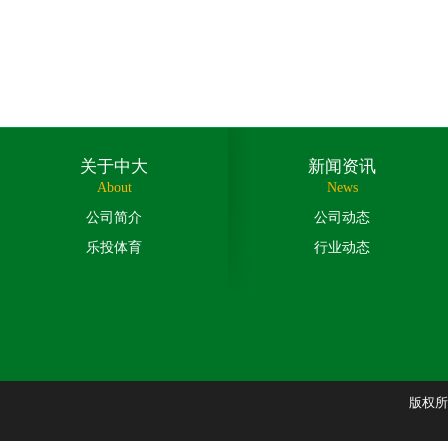
关于中大
新闻资讯
About
News
公司简介
公司动态
乐投体育
行业动态
版权所