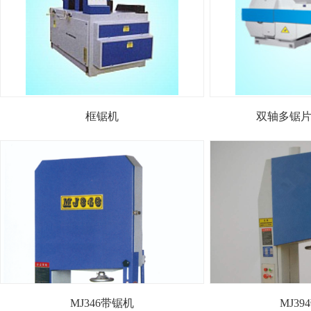
框锯机
双轴多锯
MJ346带锯机
MJ3