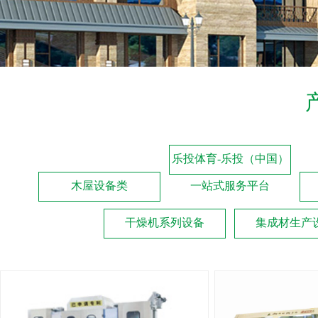
乐投体育-乐投（中国）
木屋设备类
一站式服务平台
干燥机系列设备
集成材生产