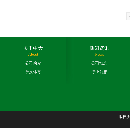
关于中大
新闻资讯
About
News
公司简介
公司动态
乐投体育
行业动态
版权所