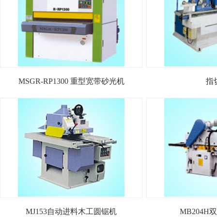
MSGR-RP1300 重型宽带砂光机
指
MJ153自动进料木工圆锯机
MB204