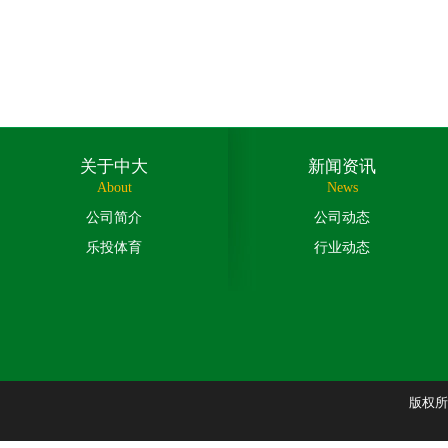
关于中大
新闻资讯
About
News
公司简介
公司动态
乐投体育
行业动态
版权所