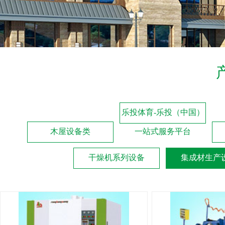
乐投体育-乐投（中国）
木屋设备类
一站式服务平台
干燥机系列设备
集成材生产