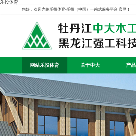
乐投体育
您好，欢迎光临乐投体育-乐投（中国）一站式服务平台 官网！
网站乐投体育
关于中大
产品