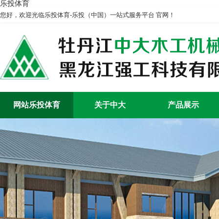
乐投体育
您好，欢迎光临乐投体育-乐投（中国）一站式服务平台 官网！
网站乐投体育
关于中大
产品展示