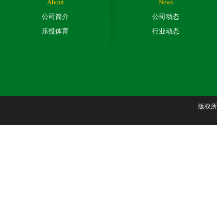
About
News
公司简介
公司动态
乐投体育
行业动态
版权所