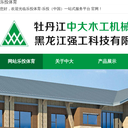
乐投体育
您好，欢迎光临乐投体育-乐投（中国）一站式服务平台 官网！
网站乐投体育
关于中大
产品展示