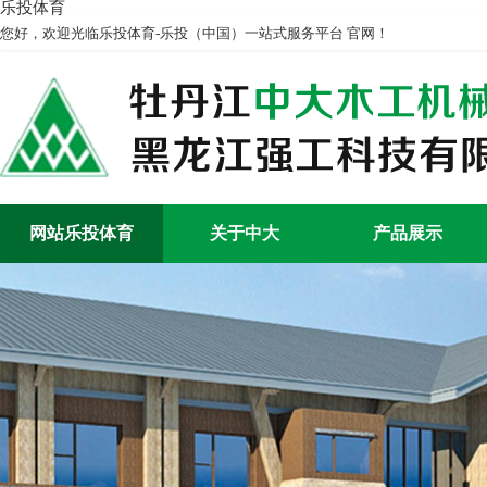
乐投体育
您好，欢迎光临乐投体育-乐投（中国）一站式服务平台 官网！
网站乐投体育
关于中大
产品展示