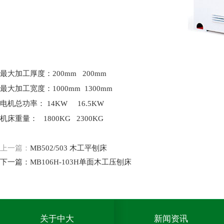
最大加工厚度：200mm 200mm
最大加工宽度：1000mm 1300mm
电机总功率： 14KW 16.5KW
机床重量： 1800KG 2300KG
上一篇：
MB502/503 木工平刨床
下一篇：
MB106H-103H单面木工压刨床
关于中大
新闻资讯