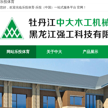
乐投体育
您好，欢迎光临乐投体育-乐投（中国）一站式服务平台 官网！
网站乐投体育
关于中大
产品展示