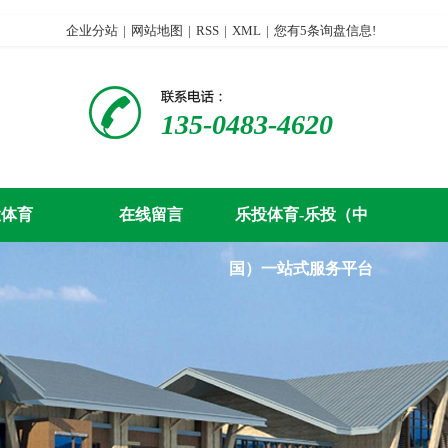
企业分站
|
网站地图
|
RSS
|
XML
|
您有
5
条询盘信息!
135-0483-4620
投体育
在线留言
乐投体育-乐投（中
国）一站式服务平台