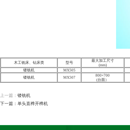
最大加工尺寸
木工铣床、钻床类
型号
(mm)
镂铣机
MX505
800×700
镂铣机
MX507
(台面）
上一篇：
镂铣机
下一篇：
单头直榫开榫机