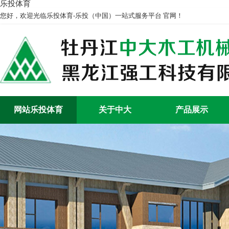
乐投体育
您好，欢迎光临乐投体育-乐投（中国）一站式服务平台 官网！
网站乐投体育
关于中大
产品展示