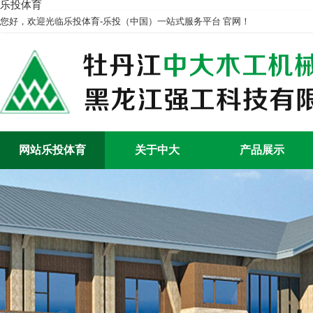
乐投体育
您好，欢迎光临乐投体育-乐投（中国）一站式服务平台 官网！
网站乐投体育
关于中大
产品展示