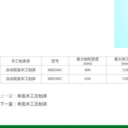
最大刨削宽度
最大加
木工刨床类
型号
(mm)
(mm
自动双面木工刨床
MB204C
400
12
自动双面木工刨床
MB206C
630
12
上一篇：
单面木工压刨床
下一篇：
单面木工压刨床