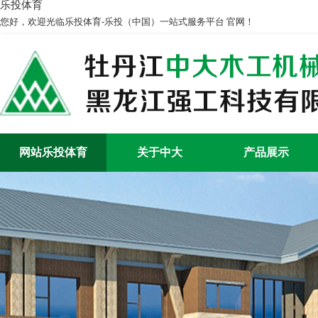
乐投体育
您好，欢迎光临乐投体育-乐投（中国）一站式服务平台 官网！
网站乐投体育
关于中大
产品展示