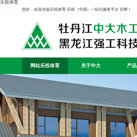
乐投体育
您好，欢迎光临乐投体育-乐投（中国）一站式服务平台 官网！
网站乐投体育
关于中大
产品