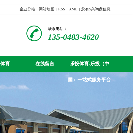
企业分站
|
网站地图
|
RSS
|
XML
|
您有
5
条询盘信息!
135-0483-4620
投体育
在线留言
乐投体育-乐投（中
国）一站式服务平台