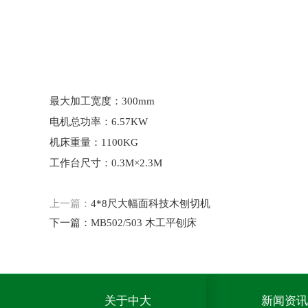
最大加工宽度：300mm
电机总功率：6.57KW
机床重量：1100KG
工作台尺寸：0.3M×2.3M
上一篇：
4*8尺大幅面科技木刨切机
下一篇：
MB502/503 木工平刨床
关于中大
新闻资讯