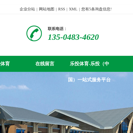
企业分站
|
网站地图
|
RSS
|
XML
|
您有
5
条询盘信息!
135-0483-4620
投体育
在线留言
乐投体育-乐投（中
国）一站式服务平台