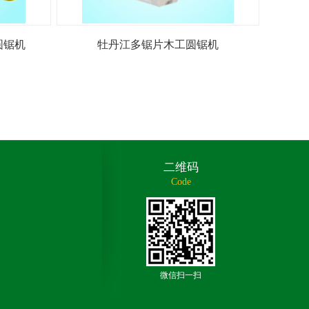
圆锯机
牡丹江多锯片木工圆锯机
二维码
Code
微信扫一扫