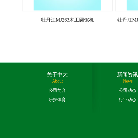
牡丹江MJ263木工圆锯机
牡丹江MJ
关于中大
新闻资讯
About
News
公司简介
公司动态
乐投体育
行业动态