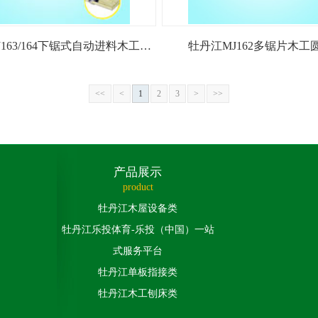
163/164下锯式自动进料木工圆
牡丹江MJ162多锯片木工
锯机
<<
<
1
2
3
>
>>
产品展示
product
牡丹江木屋设备类
牡丹江乐投体育-乐投（中国）一站
式服务平台
牡丹江单板指接类
牡丹江木工刨床类