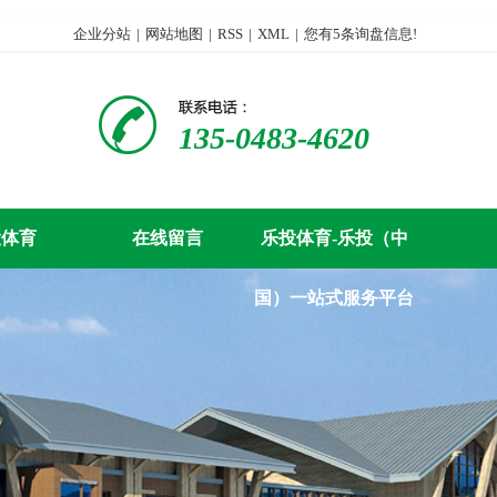
企业分站
|
网站地图
|
RSS
|
XML
|
您有
5
条询盘信息!
135-0483-4620
投体育
在线留言
乐投体育-乐投（中
国）一站式服务平台