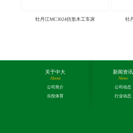
牡丹江MC3024仿形木工车床
牡
关于中大
新闻资讯
About
News
公司简介
公司动态
乐投体育
行业动态