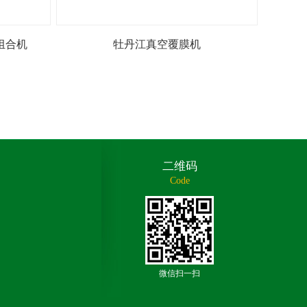
窗组合机
牡丹江真空覆膜机
二维码
Code
微信扫一扫