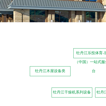
牡丹江乐投体育-
（中国）一站式服
牡丹江木屋设备类
台
牡丹江干燥机系列设备
牡丹