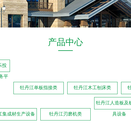
产品中心
乐投
务平
牡丹江单板指接类
牡丹江木工刨床类
牡丹江人造板及
江集成材生产设备
牡丹江刃磨机类
具设备