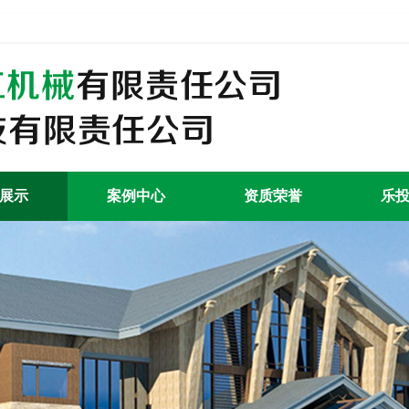
展示
案例中心
资质荣誉
乐