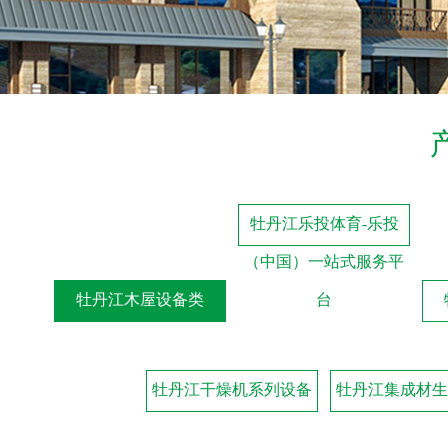
牡丹江乐投体育-乐投
（中国）一站式服务平
牡丹江木屋设备类
台
牡丹江干燥机系列设备
牡丹江集成材生