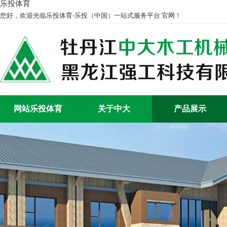
乐投体育
您好，欢迎光临乐投体育-乐投（中国）一站式服务平台 官网！
网站乐投体育
关于中大
产品展示