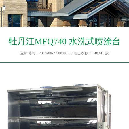
牡丹江MFQ740 水洗式喷涂台
更新时间：2014-09-27 00:00:00 点击次数：148241 次