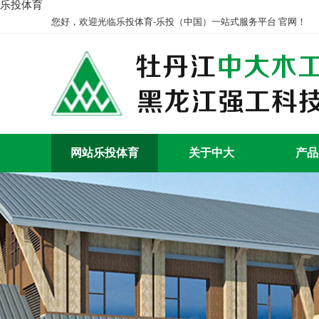
乐投体育
您好，欢迎光临乐投体育-乐投（中国）一站式服务平台 官网！
网站乐投体育
关于中大
产品